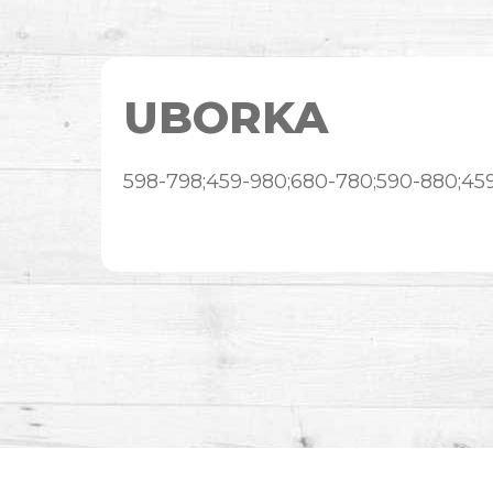
UBORKA
598-798;459-980;680-780;590-880;45