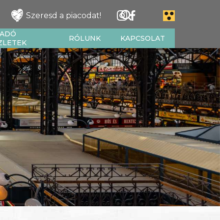
Szeresd a piacodat!
IADÓ
RÓLUNK
KAPCSOLAT
ZLETEK