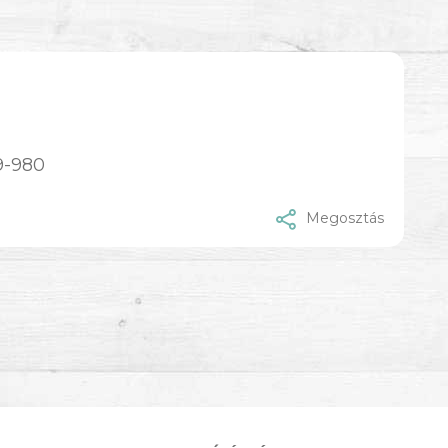
9-980
Megosztás