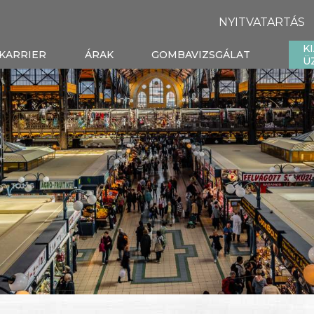
NYITVATARTÁS
K
KARRIER
ÁRAK
GOMBAVIZSGÁLAT
Ü