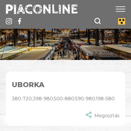
UBORKA
380-720;398-980;500-880;590-980;198-580
Megosztás