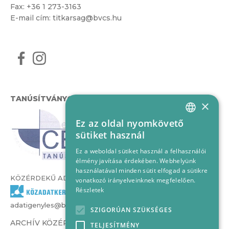
Fax: +36 1 273-3163
E-mail cím:
titkarsag@bvcs.hu
TANÚSÍTVÁNYOK
×
Ez az oldal nyomkövető
HUNGARIAN
sütiket használ
ENGLISH
Ez a weboldal sütiket használ a felhasználói
élmény javítása érdekében. Webhelyünk
használatával minden sütit elfogad a sütikre
KÖZÉRDEKŰ ADATOK
vonatkozó irányelveinknek megfelelően.
Részletek
adatigenyles@bvcs.hu
SZIGORÚAN SZÜKSÉGES
ARCHÍV KÖZÉRDEKŰ ADATOK –
TELJESÍTMÉNY