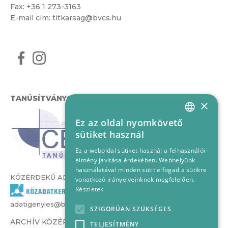
Fax: +36 1 273-3163
E-mail cím:
titkarsag@bvcs.hu
TANÚSÍTVÁNYOK
×
Ez az oldal nyomkövető
HUNGARIAN
sütiket használ
ENGLISH
Ez a weboldal sütiket használ a felhasználói
élmény javítása érdekében. Webhelyünk
használatával minden sütit elfogad a sütikre
KÖZÉRDEKŰ ADATOK
vonatkozó irányelveinknek megfelelően.
Részletek
adatigenyles@bvcs.hu
SZIGORÚAN SZÜKSÉGES
ARCHÍV KÖZÉRDEKŰ ADATOK –
TELJESÍTMÉNY