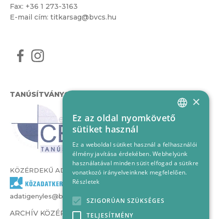
Fax: +36 1 273-3163
E-mail cím:
titkarsag@bvcs.hu
TANÚSÍTVÁNYOK
×
Ez az oldal nyomkövető
HUNGARIAN
sütiket használ
ENGLISH
Ez a weboldal sütiket használ a felhasználói
élmény javítása érdekében. Webhelyünk
használatával minden sütit elfogad a sütikre
KÖZÉRDEKŰ ADATOK
vonatkozó irányelveinknek megfelelően.
Részletek
adatigenyles@bvcs.hu
SZIGORÚAN SZÜKSÉGES
ARCHÍV KÖZÉRDEKŰ ADATOK –
TELJESÍTMÉNY