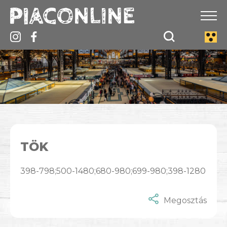
TÖK
398-798;500-1480;680-980;699-980;398-1280
Megosztás