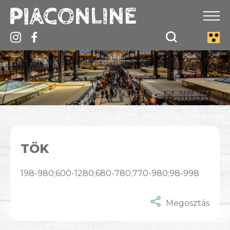
TÖK
198-980;600-1280;680-780;770-980;98-998
Megosztás