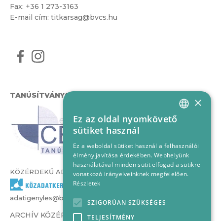
Fax: +36 1 273-3163
E-mail cím:
titkarsag@bvcs.hu
TANÚSÍTVÁNYOK
×
Ez az oldal nyomkövető
HUNGARIAN
sütiket használ
ENGLISH
Ez a weboldal sütiket használ a felhasználói
élmény javítása érdekében. Webhelyünk
használatával minden sütit elfogad a sütikre
KÖZÉRDEKŰ ADATOK
vonatkozó irányelveinknek megfelelően.
Részletek
adatigenyles@bvcs.hu
SZIGORÚAN SZÜKSÉGES
ARCHÍV KÖZÉRDEKŰ ADATOK –
TELJESÍTMÉNY