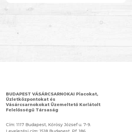
BUDAPEST VÁSÁRCSARNOKAI Piacokat,
Üzletközpontokat és
Vásárcsarnokokat Üzemeltető Korlátolt
Felelősségű Társaság
Cím:
1117 Budapest, Kőrösy József u. 7-9.
Levelezési cím: 1518 Budapest, Pf. 186.