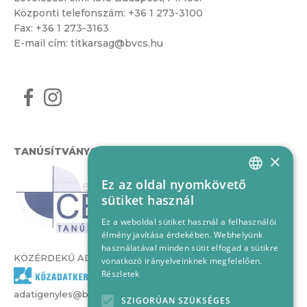
Központi telefonszám:
+36 1 273-3100
Fax: +36 1 273-3163
E-mail cím:
titkarsag@bvcs.hu
TANÚSÍTVÁNYOK
×
Ez az oldal nyomkövető
HUNGARIAN
sütiket használ
ENGLISH
Ez a weboldal sütiket használ a felhasználói
élmény javítása érdekében. Webhelyünk
használatával minden sütit elfogad a sütikre
KÖZÉRDEKŰ ADATOK
vonatkozó irányelveinknek megfelelően.
Részletek
adatigenyles@bvcs.hu
SZIGORÚAN SZÜKSÉGES