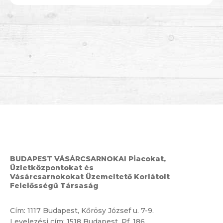
BUDAPEST VÁSÁRCSARNOKAI Piacokat,
Üzletközpontokat és
Vásárcsarnokokat Üzemeltető Korlátolt
Felelősségű Társaság
Cím:
1117 Budapest, Kőrösy József u. 7-9.
Levelezési cím: 1518 Budapest, Pf. 186.