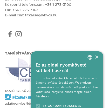
Központi telefonszám:
+36 1 273-3100
Fax: +36 1 273-3163
E-mail cím:
titkarsag@bvcs.hu
TANÚSÍTVÁNYOK
×
Ez az oldal nyomkövető
HUNGARIAN
sütiket használ
ENGLISH
Ez a weboldal sütiket használ a felhasználói
élmény javítása érdekében. Webhelyünk
használatával minden sütit elfogad a sütikre
KÖZÉRDEKŰ ADATOK
vonatkozó irányelveinknek megfelelően.
Részletek
adatigenyles@bvcs.hu
SZIGORÚAN SZÜKSÉGES