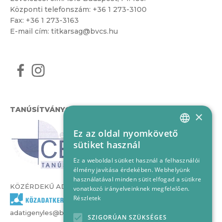
Központi telefonszám:
+36 1 273-3100
Fax: +36 1 273-3163
E-mail cím:
titkarsag@bvcs.hu
TANÚSÍTVÁNYOK
×
Ez az oldal nyomkövető
HUNGARIAN
sütiket használ
ENGLISH
Ez a weboldal sütiket használ a felhasználói
élmény javítása érdekében. Webhelyünk
használatával minden sütit elfogad a sütikre
KÖZÉRDEKŰ ADATOK
vonatkozó irányelveinknek megfelelően.
Részletek
adatigenyles@bvcs.hu
SZIGORÚAN SZÜKSÉGES