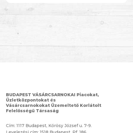
BUDAPEST VÁSÁRCSARNOKAI Piacokat,
Üzletközpontokat és
Vásárcsarnokokat Üzemeltető Korlátolt
Felelősségű Társaság
Cím:
1117 Budapest, Kőrösy József u. 7-9.
Levelezési cím: 1518 Budapest, Pf. 186.