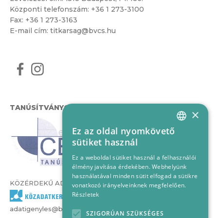
Központi telefonszám:
+36 1 273-3100
Fax: +36 1 273-3163
E-mail cím:
titkarsag@bvcs.hu
TANÚSÍTVÁNYOK
×
Ez az oldal nyomkövető
HUNGARIAN
sütiket használ
ENGLISH
Ez a weboldal sütiket használ a felhasználói
élmény javítása érdekében. Webhelyünk
használatával minden sütit elfogad a sütikre
KÖZÉRDEKŰ ADATOK
vonatkozó irányelveinknek megfelelően.
Részletek
adatigenyles@bvcs.hu
SZIGORÚAN SZÜKSÉGES