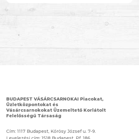
BUDAPEST VÁSÁRCSARNOKAI Piacokat,
Üzletközpontokat és
Vásárcsarnokokat Üzemeltető Korlátolt
Felelősségű Társaság
Cím:
1117 Budapest, Kőrösy József u. 7-9.
Levelezési cím: 1518 Budapest, Pf. 186.