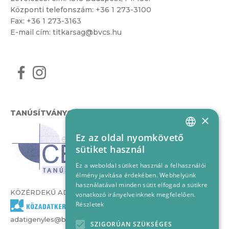
Központi telefonszám:
+36 1 273-3100
Fax: +36 1 273-3163
E-mail cím:
titkarsag@bvcs.hu
TANÚSÍTVÁNYOK
×
Ez az oldal nyomkövető
HUNGARIAN
sütiket használ
ENGLISH
Ez a weboldal sütiket használ a felhasználói
élmény javítása érdekében. Webhelyünk
használatával minden sütit elfogad a sütikre
KÖZÉRDEKŰ ADATOK
vonatkozó irányelveinknek megfelelően.
Részletek
adatigenyles@bvcs.hu
SZIGORÚAN SZÜKSÉGES