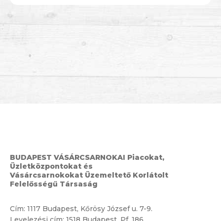
BUDAPEST VÁSÁRCSARNOKAI Piacokat,
Üzletközpontokat és
Vásárcsarnokokat Üzemeltető Korlátolt
Felelősségű Társaság
Cím:
1117 Budapest, Kőrösy József u. 7-9.
Levelezési cím: 1518 Budapest, Pf. 186.