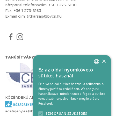
Központi telefonszám:
+36 1 273-3100
Fax: +36 1 273-3163
E-mail cím:
titkarsag@bvcs.hu
TANÚSÍTVÁNYOK
×
Ez az oldal nyomkövető
HUNGARIAN
sütiket használ
ENGLISH
Ez a weboldal sütiket használ a felhasználói
élmény javítása érdekében. Webhelyünk
használatával minden sütit elfogad a sütikre
KÖZÉRDEKŰ ADATOK
vonatkozó irányelveinknek megfelelően.
Részletek
adatigenyles@bvcs.hu
SZIGORÚAN SZÜKSÉGES