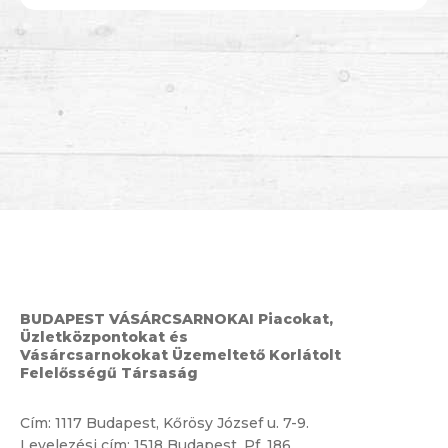
BUDAPEST VÁSÁRCSARNOKAI Piacokat,
Üzletközpontokat és
Vásárcsarnokokat Üzemeltető Korlátolt
Felelősségű Társaság
Cím:
1117 Budapest, Kőrösy József u. 7-9.
Levelezési cím: 1518 Budapest, Pf. 186.