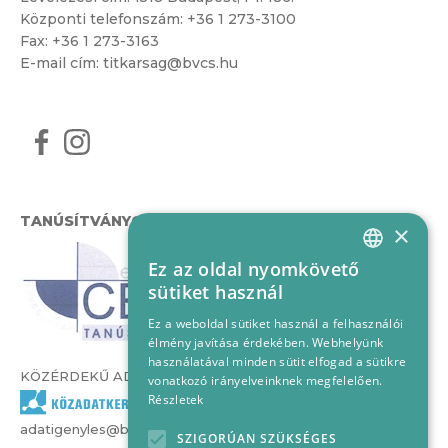
Központi telefonszám:
+36 1 273-3100
Fax: +36 1 273-3163
E-mail cím:
titkarsag@bvcs.hu
TANÚSÍTVÁNYOK
×
Ez az oldal nyomkövető
HUNGARIAN
sütiket használ
ENGLISH
Ez a weboldal sütiket használ a felhasználói
élmény javítása érdekében. Webhelyünk
használatával minden sütit elfogad a sütikre
KÖZÉRDEKŰ ADATOK
vonatkozó irányelveinknek megfelelően.
Részletek
adatigenyles@bvcs.hu
SZIGORÚAN SZÜKSÉGES