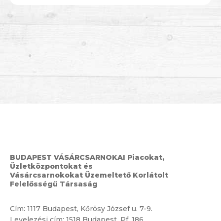
BUDAPEST VÁSÁRCSARNOKAI Piacokat,
Üzletközpontokat és
Vásárcsarnokokat Üzemeltető Korlátolt
Felelősségű Társaság
Cím:
1117 Budapest, Kőrösy József u. 7-9.
Levelezési cím: 1518 Budapest, Pf. 186.