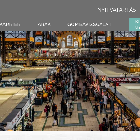
NYITVATARTÁS
K
KARRIER
ÁRAK
GOMBAVIZSGÁLAT
Ü