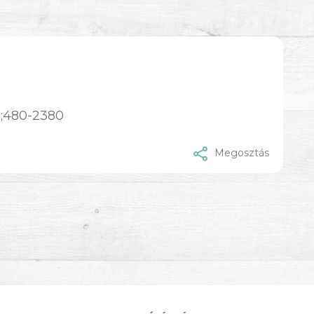
0;480-2380
Megosztás