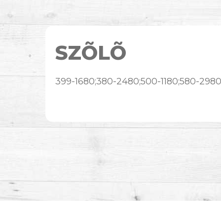
SZÕLÕ
399-1680;380-2480;500-1180;580-298