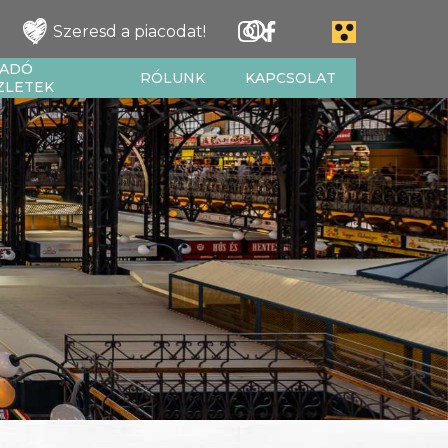
Szeresd a piacodat!
IADÓ
RÓLUNK
KAPCSOLAT
ZLETEK