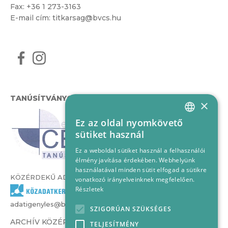
Fax: +36 1 273-3163
E-mail cím:
titkarsag@bvcs.hu
TANÚSÍTVÁNYOK
×
Ez az oldal nyomkövető
HUNGARIAN
sütiket használ
ENGLISH
Ez a weboldal sütiket használ a felhasználói
élmény javítása érdekében. Webhelyünk
használatával minden sütit elfogad a sütikre
KÖZÉRDEKŰ ADATOK
vonatkozó irányelveinknek megfelelően.
Részletek
adatigenyles@bvcs.hu
SZIGORÚAN SZÜKSÉGES
ARCHÍV KÖZÉRDEKŰ ADATOK –
TELJESÍTMÉNY