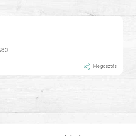
580
Megosztás