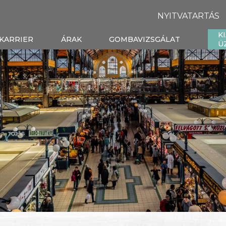
NYITVATARTÁS
K
KARRIER
ÁRAK
GOMBAVIZSGÁLAT
Ü