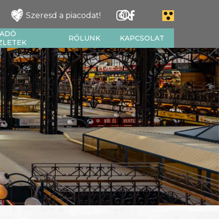
Szeresd a piacodat!
IADÓ
RÓLUNK
KAPCSOLAT
ZLETEK