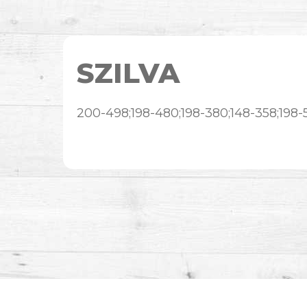
SZILVA
200-498;198-480;198-380;148-358;198-