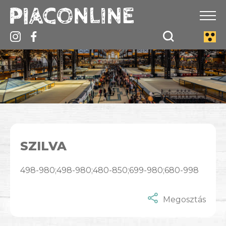
SZILVA
498-980;498-980;480-850;699-980;680-998
Megosztás