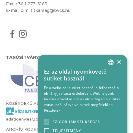
Fax: +36 1 273-3163
E-mail cím:
titkarsag@bvcs.hu
TANÚSÍTVÁNYOK
×
Ez az oldal nyomkövető
HUNGARIAN
sütiket használ
ENGLISH
Ez a weboldal sütiket használ a felhasználói
élmény javítása érdekében. Webhelyünk
használatával minden sütit elfogad a sütikre
KÖZÉRDEKŰ ADATOK
vonatkozó irányelveinknek megfelelően.
Részletek
adatigenyles@bvcs.hu
SZIGORÚAN SZÜKSÉGES
ARCHÍV KÖZÉRDEKŰ ADATOK –
TELJESÍTMÉNY