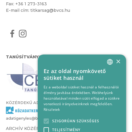
Fax: +36 1 273-3163
E-mail cím:
titkarsag@bvcs.hu
TANÚSÍTVÁNYOK
×
Ez az oldal nyomkövető
HUNGARIAN
sütiket használ
ENGLISH
Ez a weboldal sütiket használ a felhasználói
élmény javítása érdekében. Webhelyünk
használatával minden sütit elfogad a sütikre
KÖZÉRDEKŰ ADATOK
vonatkozó irányelveinknek megfelelően.
Részletek
adatigenyles@bvcs.hu
SZIGORÚAN SZÜKSÉGES
ARCHÍV KÖZÉRDEKŰ ADATOK –
TELJESÍTMÉNY