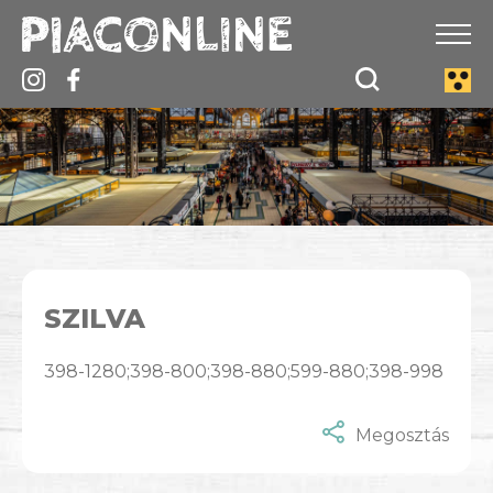
SZILVA
398-1280;398-800;398-880;599-880;398-998
Megosztás