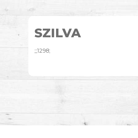
SZILVA
;;;1298;