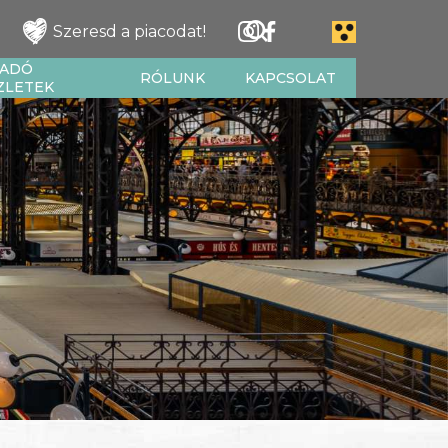
Szeresd a piacodat!
IADÓ
RÓLUNK
KAPCSOLAT
ZLETEK