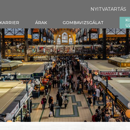
NYITVATARTÁS
K
KARRIER
ÁRAK
GOMBAVIZSGÁLAT
Ü