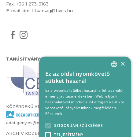
Fax: +36 1 273-3163
E-mail cím:
titkarsag@bvcs.hu
TANÚSÍTVÁNYOK
×
Ez az oldal nyomkövető
HUNGARIAN
sütiket használ
ENGLISH
Ez a weboldal sütiket használ a felhasználói
élmény javítása érdekében. Webhelyünk
használatával minden sütit elfogad a sütikre
KÖZÉRDEKŰ ADATOK
vonatkozó irányelveinknek megfelelően.
Részletek
adatigenyles@bvcs.hu
SZIGORÚAN SZÜKSÉGES
ARCHÍV KÖZÉRDEKŰ ADATOK –
TELJESÍTMÉNY