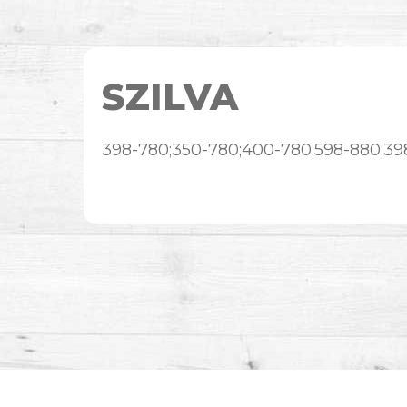
SZILVA
398-780;350-780;400-780;598-880;39