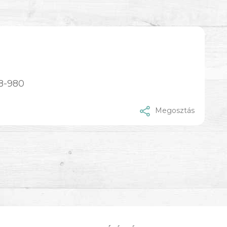
8-980
Megosztás