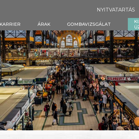
NYITVATARTÁS
K
KARRIER
ÁRAK
GOMBAVIZSGÁLAT
Ü