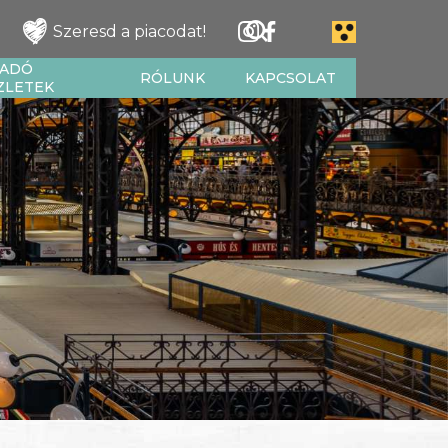
Szeresd a piacodat!
IADÓ
RÓLUNK
KAPCSOLAT
ZLETEK