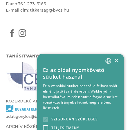
Fax: +36 1 273-3163
E-mail cím:
titkarsag@bvcs.hu
TANÚSÍTVÁNYOK
×
Ez az oldal nyomkövető
HUNGARIAN
sütiket használ
ENGLISH
Ez a weboldal sütiket használ a felhasználói
élmény javítása érdekében. Webhelyünk
használatával minden sütit elfogad a sütikre
KÖZÉRDEKŰ ADATOK
vonatkozó irányelveinknek megfelelően.
Részletek
adatigenyles@bvcs.hu
SZIGORÚAN SZÜKSÉGES
ARCHÍV KÖZÉRDEKŰ ADATOK –
TELJESÍTMÉNY