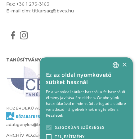
Fax: +36 1 273-3163
E-mail cím:
titkarsag@bvcs.hu
TANÚSÍTVÁNYOK
×
Ez az oldal nyomkövető
HUNGARIAN
sütiket használ
ENGLISH
Ez a weboldal sütiket használ a felhasználói
élmény javítása érdekében. Webhelyünk
használatával minden sütit elfogad a sütikre
KÖZÉRDEKŰ ADATOK
vonatkozó irányelveinknek megfelelően.
Részletek
adatigenyles@bvcs.hu
SZIGORÚAN SZÜKSÉGES
ARCHÍV KÖZÉRDEKŰ ADATOK –
TELJESÍTMÉNY