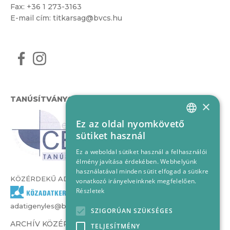
Fax: +36 1 273-3163
E-mail cím:
titkarsag@bvcs.hu
TANÚSÍTVÁNYOK
×
Ez az oldal nyomkövető
HUNGARIAN
sütiket használ
ENGLISH
Ez a weboldal sütiket használ a felhasználói
élmény javítása érdekében. Webhelyünk
használatával minden sütit elfogad a sütikre
KÖZÉRDEKŰ ADATOK
vonatkozó irányelveinknek megfelelően.
Részletek
adatigenyles@bvcs.hu
SZIGORÚAN SZÜKSÉGES
ARCHÍV KÖZÉRDEKŰ ADATOK –
TELJESÍTMÉNY