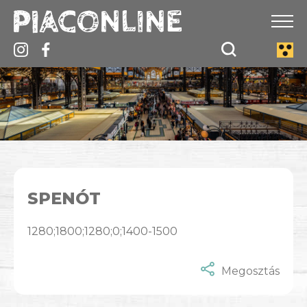
SPENÓT
1280;1800;1280;0;1400-1500
Megosztás