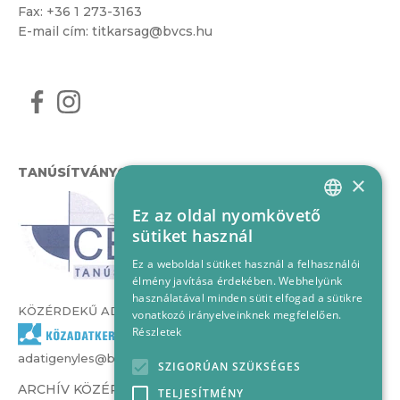
Fax: +36 1 273-3163
E-mail cím:
titkarsag@bvcs.hu
TANÚSÍTVÁNYOK
×
Ez az oldal nyomkövető
HUNGARIAN
sütiket használ
ENGLISH
Ez a weboldal sütiket használ a felhasználói
élmény javítása érdekében. Webhelyünk
használatával minden sütit elfogad a sütikre
KÖZÉRDEKŰ ADATOK
vonatkozó irányelveinknek megfelelően.
Részletek
adatigenyles@bvcs.hu
SZIGORÚAN SZÜKSÉGES
ARCHÍV KÖZÉRDEKŰ ADATOK –
TELJESÍTMÉNY