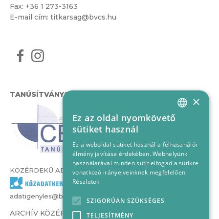
Fax: +36 1 273-3163
E-mail cím:
titkarsag@bvcs.hu
TANÚSÍTVÁNYOK
×
Ez az oldal nyomkövető
HUNGARIAN
sütiket használ
ENGLISH
Ez a weboldal sütiket használ a felhasználói
élmény javítása érdekében. Webhelyünk
használatával minden sütit elfogad a sütikre
KÖZÉRDEKŰ ADATOK
vonatkozó irányelveinknek megfelelően.
Részletek
adatigenyles@bvcs.hu
SZIGORÚAN SZÜKSÉGES
ARCHÍV KÖZÉRDEKŰ ADATOK –
TELJESÍTMÉNY