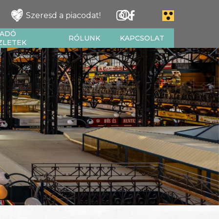
Szeresd a piacodat!
IADÓ
RÓLUNK
KAPCSOLAT
ZLETEK