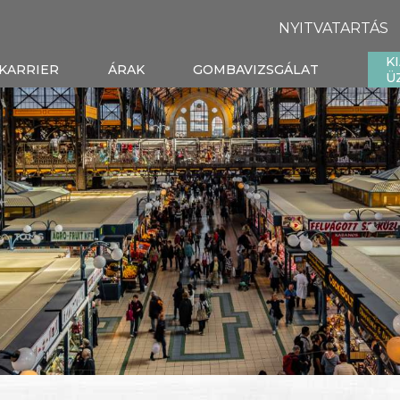
NYITVATARTÁS
K
KARRIER
ÁRAK
GOMBAVIZSGÁLAT
Ü