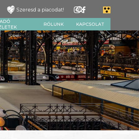
Szeresd a piacodat!
IADÓ
RÓLUNK
KAPCSOLAT
ZLETEK