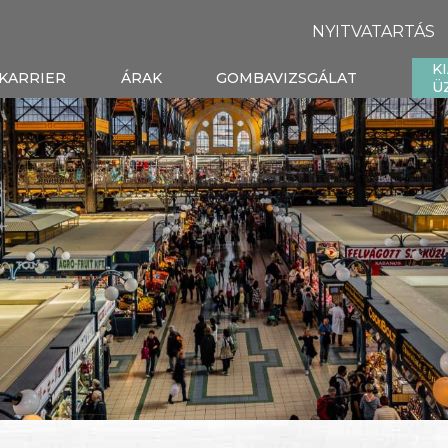
NYITVATARTÁS
K
KARRIER
ÁRAK
GOMBAVIZSGÁLAT
Ü