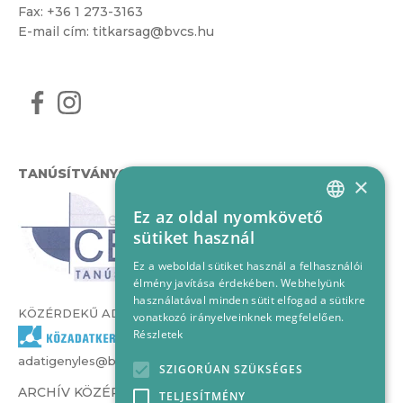
Fax: +36 1 273-3163
E-mail cím:
titkarsag@bvcs.hu
TANÚSÍTVÁNYOK
×
Ez az oldal nyomkövető
HUNGARIAN
sütiket használ
ENGLISH
Ez a weboldal sütiket használ a felhasználói
élmény javítása érdekében. Webhelyünk
használatával minden sütit elfogad a sütikre
KÖZÉRDEKŰ ADATOK
vonatkozó irányelveinknek megfelelően.
Részletek
adatigenyles@bvcs.hu
SZIGORÚAN SZÜKSÉGES
ARCHÍV KÖZÉRDEKŰ ADATOK –
TELJESÍTMÉNY