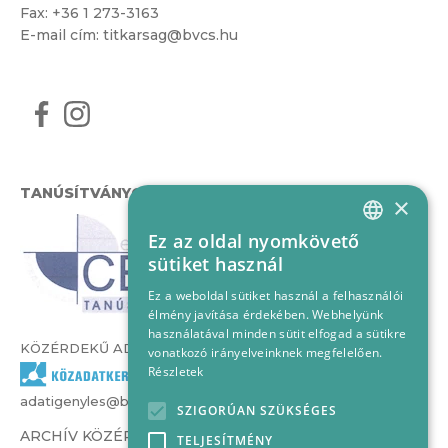
Fax: +36 1 273-3163
E-mail cím:
titkarsag@bvcs.hu
TANÚSÍTVÁNYOK
×
Ez az oldal nyomkövető
HUNGARIAN
sütiket használ
ENGLISH
Ez a weboldal sütiket használ a felhasználói
élmény javítása érdekében. Webhelyünk
használatával minden sütit elfogad a sütikre
KÖZÉRDEKŰ ADATOK
vonatkozó irányelveinknek megfelelően.
Részletek
adatigenyles@bvcs.hu
SZIGORÚAN SZÜKSÉGES
ARCHÍV KÖZÉRDEKŰ ADATOK –
TELJESÍTMÉNY