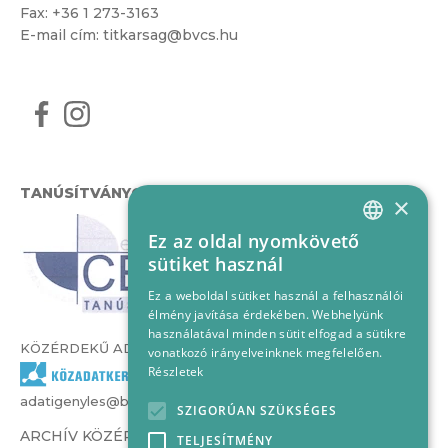
Fax: +36 1 273-3163
E-mail cím:
titkarsag@bvcs.hu
TANÚSÍTVÁNYOK
×
Ez az oldal nyomkövető
HUNGARIAN
sütiket használ
ENGLISH
Ez a weboldal sütiket használ a felhasználói
élmény javítása érdekében. Webhelyünk
használatával minden sütit elfogad a sütikre
KÖZÉRDEKŰ ADATOK
vonatkozó irányelveinknek megfelelően.
Részletek
adatigenyles@bvcs.hu
SZIGORÚAN SZÜKSÉGES
ARCHÍV KÖZÉRDEKŰ ADATOK –
TELJESÍTMÉNY