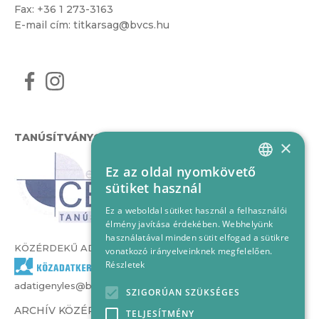
Fax: +36 1 273-3163
E-mail cím:
titkarsag@bvcs.hu
TANÚSÍTVÁNYOK
×
Ez az oldal nyomkövető
HUNGARIAN
sütiket használ
ENGLISH
Ez a weboldal sütiket használ a felhasználói
élmény javítása érdekében. Webhelyünk
használatával minden sütit elfogad a sütikre
KÖZÉRDEKŰ ADATOK
vonatkozó irányelveinknek megfelelően.
Részletek
adatigenyles@bvcs.hu
SZIGORÚAN SZÜKSÉGES
ARCHÍV KÖZÉRDEKŰ ADATOK –
TELJESÍTMÉNY