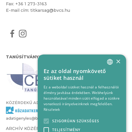
Fax: +36 1 273-3163
E-mail cím:
titkarsag@bvcs.hu
TANÚSÍTVÁNYOK
×
Ez az oldal nyomkövető
HUNGARIAN
sütiket használ
ENGLISH
Ez a weboldal sütiket használ a felhasználói
élmény javítása érdekében. Webhelyünk
használatával minden sütit elfogad a sütikre
KÖZÉRDEKŰ ADATOK
vonatkozó irányelveinknek megfelelően.
Részletek
adatigenyles@bvcs.hu
SZIGORÚAN SZÜKSÉGES
ARCHÍV KÖZÉRDEKŰ ADATOK –
TELJESÍTMÉNY