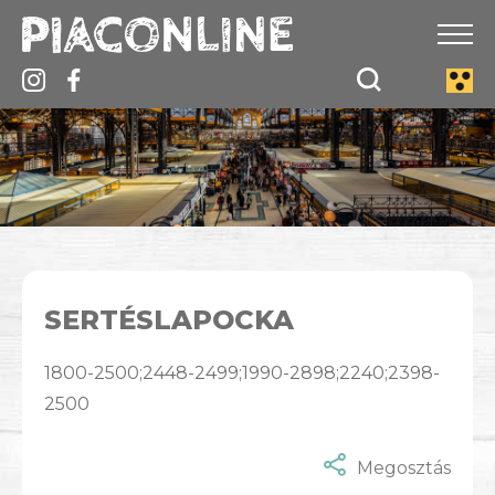
SERTÉSLAPOCKA
1800-2500;2448-2499;1990-2898;2240;2398-
2500
Megosztás