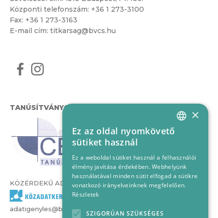
Központi telefonszám:
+36 1 273-3100
Fax: +36 1 273-3163
E-mail cím:
titkarsag@bvcs.hu
TANÚSÍTVÁNYOK
×
Ez az oldal nyomkövető
HUNGARIAN
sütiket használ
ENGLISH
Ez a weboldal sütiket használ a felhasználói
élmény javítása érdekében. Webhelyünk
használatával minden sütit elfogad a sütikre
KÖZÉRDEKŰ ADATOK
vonatkozó irányelveinknek megfelelően.
Részletek
adatigenyles@bvcs.hu
SZIGORÚAN SZÜKSÉGES