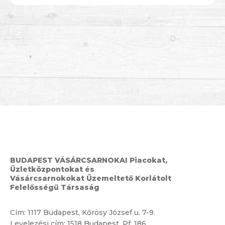
BUDAPEST VÁSÁRCSARNOKAI Piacokat,
Üzletközpontokat és
Vásárcsarnokokat Üzemeltető Korlátolt
Felelősségű Társaság
Cím:
1117 Budapest, Kőrösy József u. 7-9.
Levelezési cím: 1518 Budapest, Pf. 186.