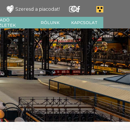
Szeresd a piacodat!
IADÓ
RÓLUNK
KAPCSOLAT
ZLETEK