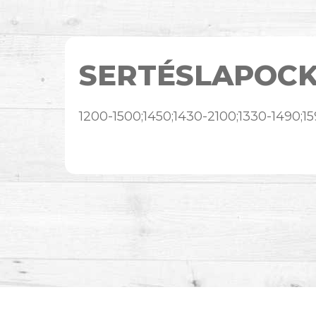
SERTÉSLAPOC
1200-1500;1450;1430-2100;1330-1490;1