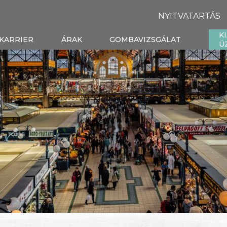
NYITVATARTÁS
K
KARRIER
ÁRAK
GOMBAVIZSGÁLAT
Ü