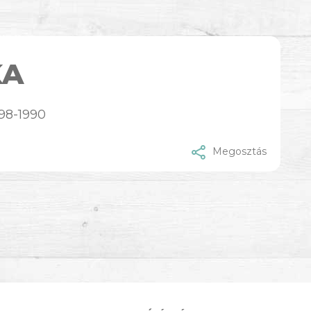
KA
598-1990
Megosztás