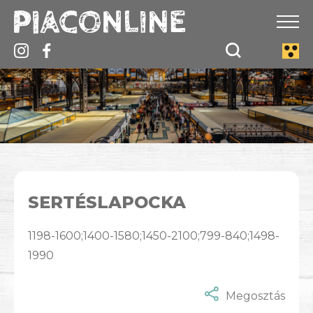
SERTÉSLAPOCKA
1198-1600;1400-1580;1450-2100;799-840;1498-
1990
Megosztás