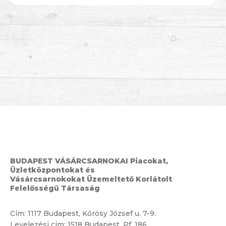
BUDAPEST VÁSÁRCSARNOKAI Piacokat,
Üzletközpontokat és
Vásárcsarnokokat Üzemeltető Korlátolt
Felelősségű Társaság
Cím:
1117 Budapest, Kőrösy József u. 7-9.
Levelezési cím: 1518 Budapest, Pf. 186.