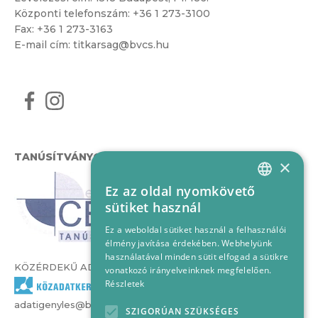
Központi telefonszám:
+36 1 273-3100
Fax: +36 1 273-3163
E-mail cím:
titkarsag@bvcs.hu
TANÚSÍTVÁNYOK
×
Ez az oldal nyomkövető
HUNGARIAN
sütiket használ
ENGLISH
Ez a weboldal sütiket használ a felhasználói
élmény javítása érdekében. Webhelyünk
használatával minden sütit elfogad a sütikre
KÖZÉRDEKŰ ADATOK
vonatkozó irányelveinknek megfelelően.
Részletek
adatigenyles@bvcs.hu
SZIGORÚAN SZÜKSÉGES