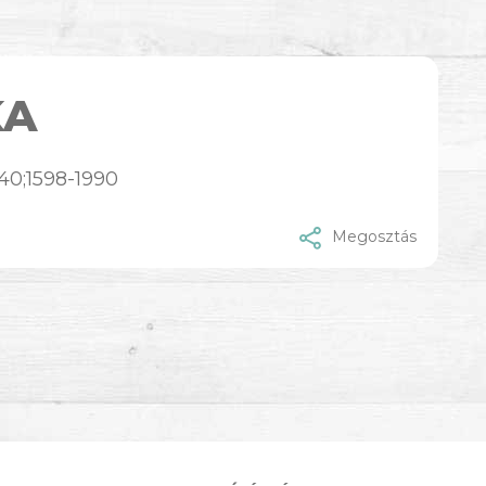
KA
740;1598-1990
Megosztás