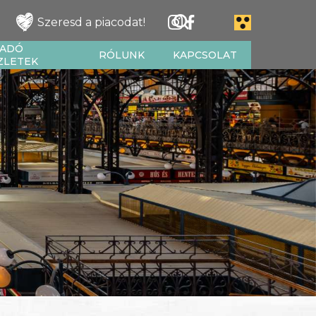
Szeresd a piacodat!
IADÓ
RÓLUNK
KAPCSOLAT
ZLETEK