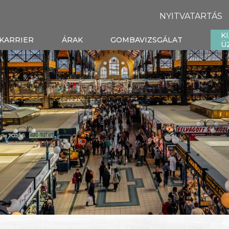
NYITVATARTÁS
K
KARRIER
ÁRAK
GOMBAVIZSGÁLAT
Ü