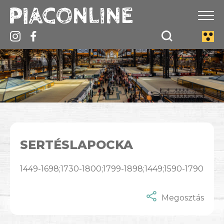
SERTÉSLAPOCKA
1449-1698;1730-1800;1799-1898;1449;1590-1790
Megosztás