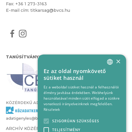
Fax: +36 1 273-3163
E-mail cím:
titkarsag@bvcs.hu
TANÚSÍTVÁNYOK
×
Ez az oldal nyomkövető
HUNGARIAN
sütiket használ
ENGLISH
Ez a weboldal sütiket használ a felhasználói
élmény javítása érdekében. Webhelyünk
használatával minden sütit elfogad a sütikre
KÖZÉRDEKŰ ADATOK
vonatkozó irányelveinknek megfelelően.
Részletek
adatigenyles@bvcs.hu
SZIGORÚAN SZÜKSÉGES
ARCHÍV KÖZÉRDEKŰ ADATOK –
TELJESÍTMÉNY