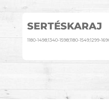
SERTÉSKARAJ
1180-1498;1340-1598;1180-1549;1299-16