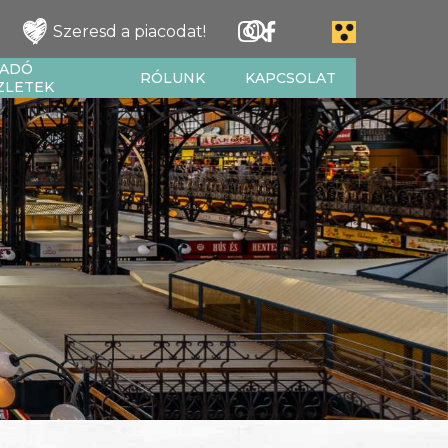
Szeresd a piacodat!
IADÓ
RÓLUNK
KAPCSOLAT
ZLETEK