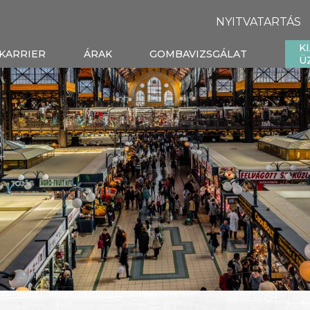
NYITVATARTÁS
K
KARRIER
ÁRAK
GOMBAVIZSGÁLAT
Ü