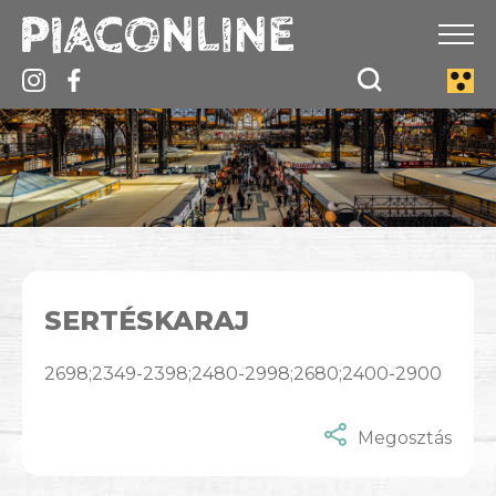
SERTÉSKARAJ
2698;2349-2398;2480-2998;2680;2400-2900
Megosztás