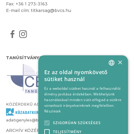
Fax: +36 1 273-3163
E-mail cím:
titkarsag@bvcs.hu
TANÚSÍTVÁNYOK
×
Ez az oldal nyomkövető
HUNGARIAN
sütiket használ
ENGLISH
Ez a weboldal sütiket használ a felhasználói
élmény javítása érdekében. Webhelyünk
használatával minden sütit elfogad a sütikre
KÖZÉRDEKŰ ADATOK
vonatkozó irányelveinknek megfelelően.
Részletek
adatigenyles@bvcs.hu
SZIGORÚAN SZÜKSÉGES
ARCHÍV KÖZÉRDEKŰ ADATOK –
TELJESÍTMÉNY