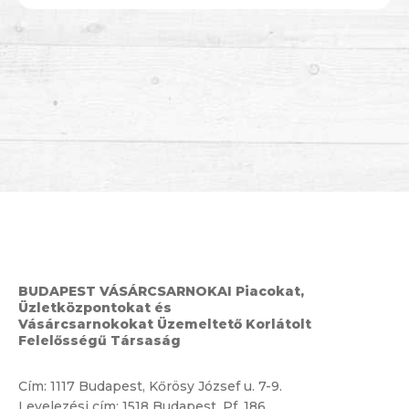
BUDAPEST VÁSÁRCSARNOKAI Piacokat,
Üzletközpontokat és
Vásárcsarnokokat Üzemeltető Korlátolt
Felelősségű Társaság
Cím:
1117 Budapest, Kőrösy József u. 7-9.
Levelezési cím: 1518 Budapest, Pf. 186.