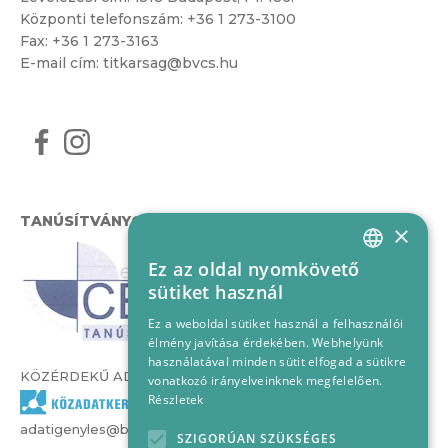
Központi telefonszám:
+36 1 273-3100
Fax: +36 1 273-3163
E-mail cím:
titkarsag@bvcs.hu
TANÚSÍTVÁNYOK
×
Ez az oldal nyomkövető
HUNGARIAN
sütiket használ
ENGLISH
Ez a weboldal sütiket használ a felhasználói
élmény javítása érdekében. Webhelyünk
használatával minden sütit elfogad a sütikre
KÖZÉRDEKŰ ADATOK
vonatkozó irányelveinknek megfelelően.
Részletek
adatigenyles@bvcs.hu
SZIGORÚAN SZÜKSÉGES