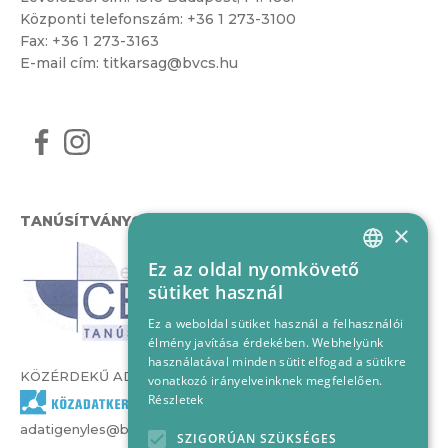
Központi telefonszám:
+36 1 273-3100
Fax: +36 1 273-3163
E-mail cím:
titkarsag@bvcs.hu
TANÚSÍTVÁNYOK
×
Ez az oldal nyomkövető
HUNGARIAN
sütiket használ
ENGLISH
Ez a weboldal sütiket használ a felhasználói
élmény javítása érdekében. Webhelyünk
használatával minden sütit elfogad a sütikre
KÖZÉRDEKŰ ADATOK
vonatkozó irányelveinknek megfelelően.
Részletek
adatigenyles@bvcs.hu
SZIGORÚAN SZÜKSÉGES