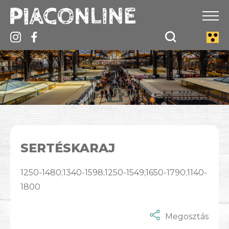
SERTÉSKARAJ
1250-1480;1340-1598;1250-1549;1650-1790;1140-
1800
Megosztás