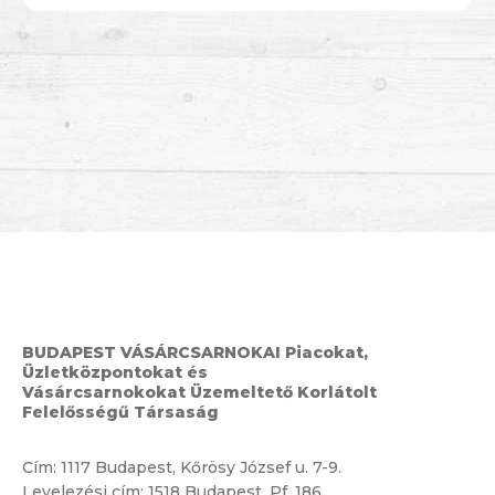
BUDAPEST VÁSÁRCSARNOKAI Piacokat,
Üzletközpontokat és
Vásárcsarnokokat Üzemeltető Korlátolt
Felelősségű Társaság
Cím:
1117 Budapest, Kőrösy József u. 7-9.
Levelezési cím: 1518 Budapest, Pf. 186.