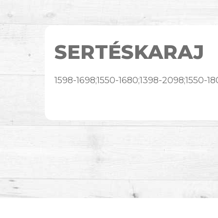
SERTÉSKARAJ
1598-1698;1550-1680;1398-2098;1550-18