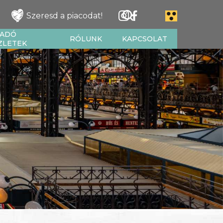
Szeresd a piacodat!
IADÓ
RÓLUNK
KAPCSOLAT
ZLETEK