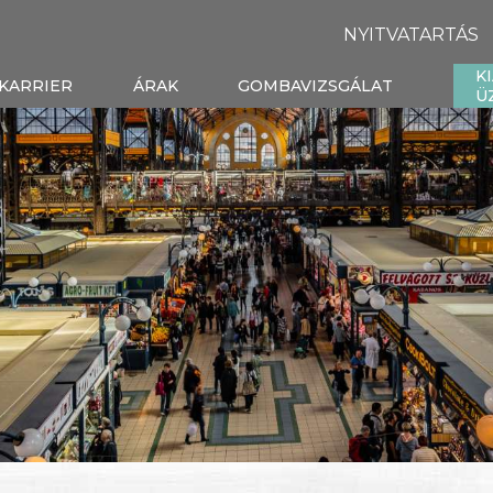
NYITVATARTÁS
K
KARRIER
ÁRAK
GOMBAVIZSGÁLAT
Ü