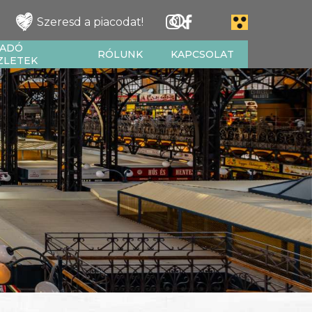
Szeresd a piacodat!
IADÓ
RÓLUNK
KAPCSOLAT
ZLETEK