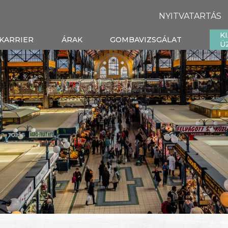
NYITVATARTÁS
K
KARRIER
ÁRAK
GOMBAVIZSGÁLAT
Ü