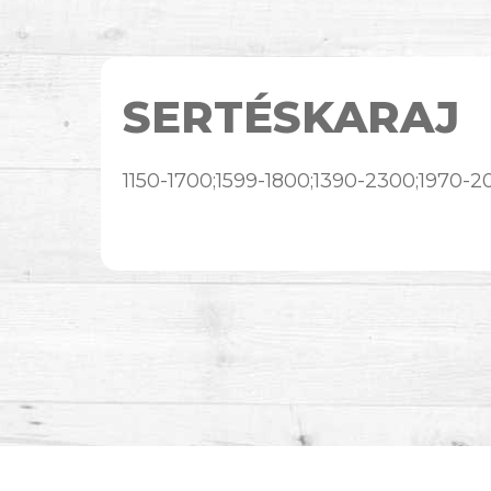
SERTÉSKARAJ
1150-1700;1599-1800;1390-2300;1970-2