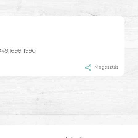
049;1698-1990
Megosztás