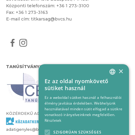
Központi telefonszám:
+36 1 273-3100
Fax: +36 1 273-3163
E-mail cím:
titkarsag@bvcs.hu
TANÚSÍTVÁNYOK
×
Ez az oldal nyomkövető
HUNGARIAN
sütiket használ
ENGLISH
Ez a weboldal sütiket használ a felhasználói
élmény javítása érdekében. Webhelyünk
használatával minden sütit elfogad a sütikre
KÖZÉRDEKŰ ADATOK
vonatkozó irányelveinknek megfelelően.
Részletek
adatigenyles@bvcs.hu
SZIGORÚAN SZÜKSÉGES