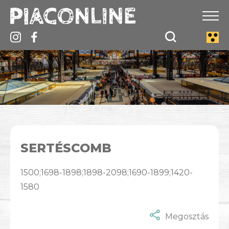
SERTÉSCOMB
1500;1698-1898;1898-2098;1690-1899;1420-
1580
Megosztás