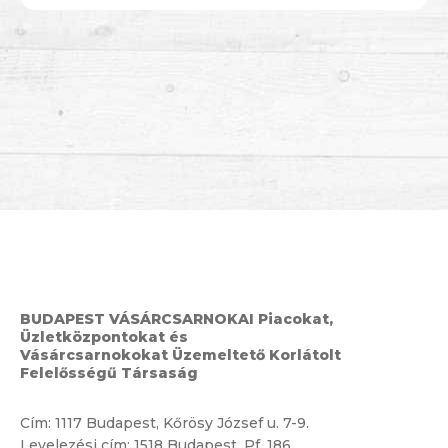
BUDAPEST VÁSÁRCSARNOKAI Piacokat,
Üzletközpontokat és
Vásárcsarnokokat Üzemeltető Korlátolt
Felelősségű Társaság
Cím:
1117 Budapest, Kőrösy József u. 7-9.
Levelezési cím: 1518 Budapest, Pf. 186.