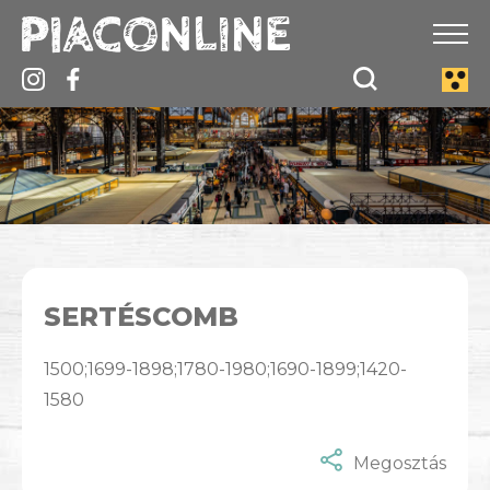
SERTÉSCOMB
1500;1699-1898;1780-1980;1690-1899;1420-
1580
Megosztás