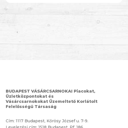
BUDAPEST VÁSÁRCSARNOKAI Piacokat,
Üzletközpontokat és
Vásárcsarnokokat Üzemeltető Korlátolt
Felelősségű Társaság
Cím:
1117 Budapest, Kőrösy József u. 7-9.
Levelezési cím: 1518 Budapest, Pf. 186.