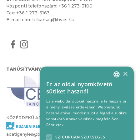
Központi telefonszám:
+36 1 273-3100
Fax: +36 1 273-3163
E-mail cím:
titkarsag@bvcs.hu
TANÚSÍTVÁNYOK
×
Ez az oldal nyomkövető
HUNGARIAN
sütiket használ
ENGLISH
Ez a weboldal sütiket használ a felhasználói
élmény javítása érdekében. Webhelyünk
használatával minden sütit elfogad a sütikre
KÖZÉRDEKŰ ADATOK
vonatkozó irányelveinknek megfelelően.
Részletek
adatigenyles@bvcs.hu
SZIGORÚAN SZÜKSÉGES