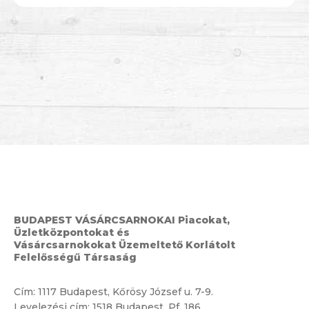
BUDAPEST VÁSÁRCSARNOKAI Piacokat,
Üzletközpontokat és
Vásárcsarnokokat Üzemeltető Korlátolt
Felelősségű Társaság
Cím:
1117 Budapest, Kőrösy József u. 7-9.
Levelezési cím: 1518 Budapest, Pf. 186.