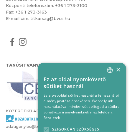
Központi telefonszám:
+36 1 273-3100
Fax: +36 1 273-3163
E-mail cím:
titkarsag@bvcs.hu
TANÚSÍTVÁNYOK
×
Ez az oldal nyomkövető
HUNGARIAN
sütiket használ
ENGLISH
Ez a weboldal sütiket használ a felhasználói
élmény javítása érdekében. Webhelyünk
használatával minden sütit elfogad a sütikre
KÖZÉRDEKŰ ADATOK
vonatkozó irányelveinknek megfelelően.
Részletek
adatigenyles@bvcs.hu
SZIGORÚAN SZÜKSÉGES