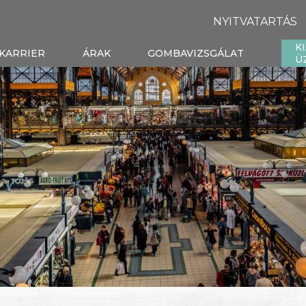
NYITVATARTÁS
K
KARRIER
ÁRAK
GOMBAVIZSGÁLAT
Ü