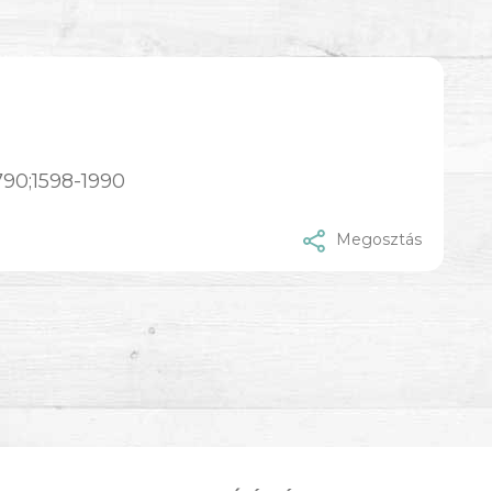
790;1598-1990
Megosztás