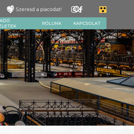
Szeresd a piacodat!
IADÓ
RÓLUNK
KAPCSOLAT
ZLETEK