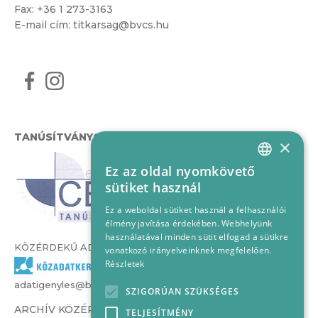
Fax: +36 1 273-3163
E-mail cím:
titkarsag@bvcs.hu
TANÚSÍTVÁNYOK
×
Ez az oldal nyomkövető
HUNGARIAN
sütiket használ
ENGLISH
Ez a weboldal sütiket használ a felhasználói
élmény javítása érdekében. Webhelyünk
használatával minden sütit elfogad a sütikre
KÖZÉRDEKŰ ADATOK
vonatkozó irányelveinknek megfelelően.
Részletek
adatigenyles@bvcs.hu
SZIGORÚAN SZÜKSÉGES
ARCHÍV KÖZÉRDEKŰ ADATOK –
TELJESÍTMÉNY