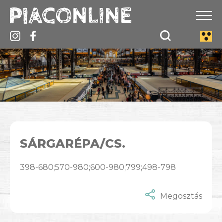
SÁRGARÉPA/CS.
398-680;570-980;600-980;799;498-798
Megosztás