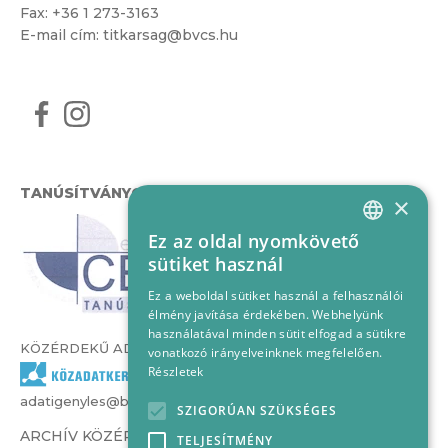
Fax: +36 1 273-3163
E-mail cím:
titkarsag@bvcs.hu
TANÚSÍTVÁNYOK
×
Ez az oldal nyomkövető
HUNGARIAN
sütiket használ
ENGLISH
Ez a weboldal sütiket használ a felhasználói
élmény javítása érdekében. Webhelyünk
használatával minden sütit elfogad a sütikre
KÖZÉRDEKŰ ADATOK
vonatkozó irányelveinknek megfelelően.
Részletek
adatigenyles@bvcs.hu
SZIGORÚAN SZÜKSÉGES
ARCHÍV KÖZÉRDEKŰ ADATOK –
TELJESÍTMÉNY