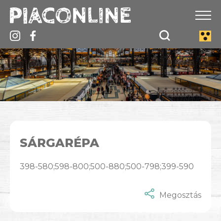
SÁRGARÉPA
398-580;598-800;500-880;500-798;399-590
Megosztás