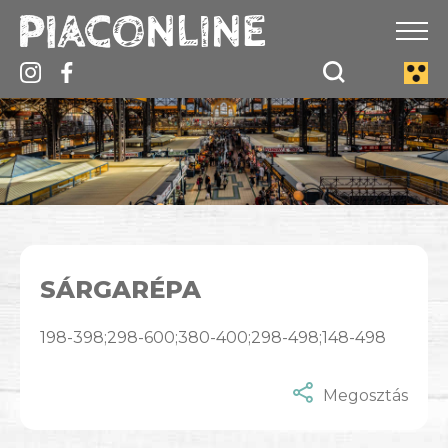
SÁRGARÉPA
198-398;298-600;380-400;298-498;148-498
Megosztás