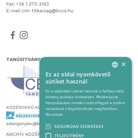
Fax: +36 1 273-3163
E-mail cím:
titkarsag@bvcs.hu
TANÚSÍTVÁNYOK
×
Ez az oldal nyomkövető
HUNGARIAN
sütiket használ
ENGLISH
Ez a weboldal sütiket használ a felhasználói
élmény javítása érdekében. Webhelyünk
használatával minden sütit elfogad a sütikre
KÖZÉRDEKŰ ADATOK
vonatkozó irányelveinknek megfelelően.
Részletek
adatigenyles@bvcs.hu
SZIGORÚAN SZÜKSÉGES
ARCHÍV KÖZÉRDEKŰ ADATOK –
TELJESÍTMÉNY